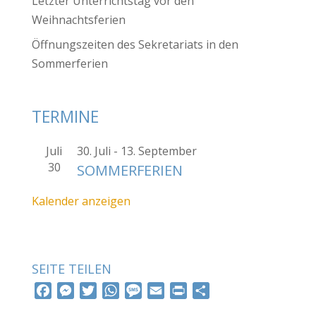
Letzter Unterrichtstag vor den
Weihnachtsferien
Öffnungszeiten des Sekretariats in den
Sommerferien
TERMINE
Juli
30. Juli
-
13. September
30
SOMMERFERIEN
Kalender anzeigen
SEITE TEILEN
F
M
T
W
M
E
P
T
a
e
w
h
e
m
r
e