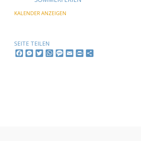
KALENDER ANZEIGEN
SEITE TEILEN
F
M
T
W
M
E
P
T
A
E
W
H
E
M
R
E
C
S
I
A
S
A
I
I
E
S
T
T
S
I
N
L
B
E
T
S
A
L
T
E
O
N
E
A
G
N
O
G
R
P
E
K
E
P
R