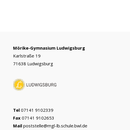
o
g
r
p
e
k
e
p
r
Mörike-Gymnasium Ludwigsburg
Karlstraße 19
71638 Ludwigsburg
Tel
07141 9102339
Fax
07141 9102653
Mail
poststelle@mgl-lb.schule.bwl.de