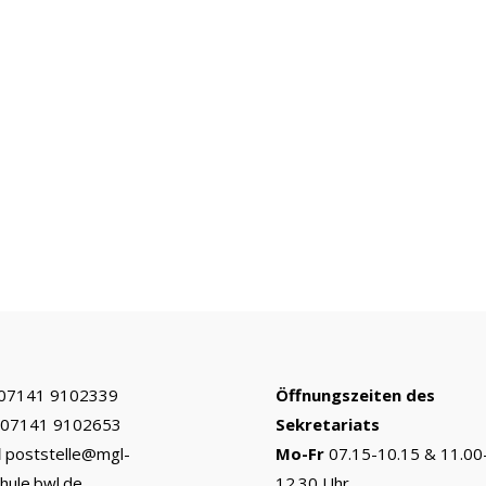
07141 9102339
Öffnungszeiten des
07141 9102653
Sekretariats
l
poststelle@mgl-
Mo-Fr
07.15-10.15 & 11.00
chule.bwl.de
12.30 Uhr