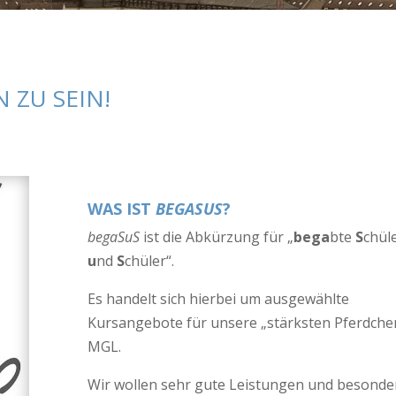
 ZU SEIN!
WAS IST
BEGASUS
?
begaSuS
ist die Abkürzung für „
bega
bte
S
chül
u
nd
S
chüler“.
Es handelt sich hierbei um ausgewählte
Kursangebote für unsere „stärksten Pferdche
MGL.
Wir wollen sehr gute Leistungen und besonde