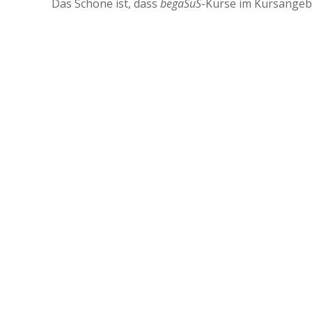
Das Schöne ist, dass
begaSuS
-Kurse im Kursangebo