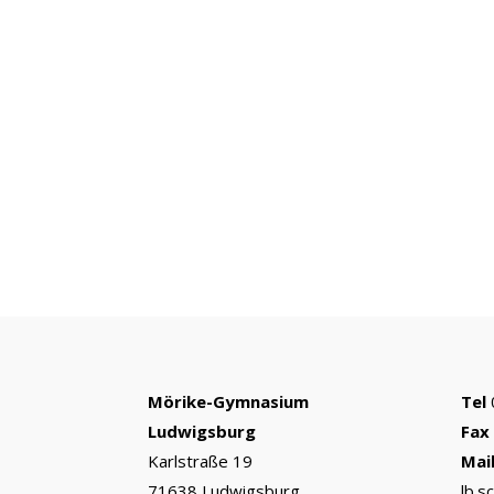
Mörike-Gymnasium
Tel
Ludwigsburg
Fax
Karlstraße 19
Mai
71638 Ludwigsburg
lb.s