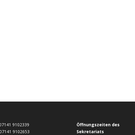
07141 9102339
Öffnungszeiten des
07141 9102653
Sekretariats