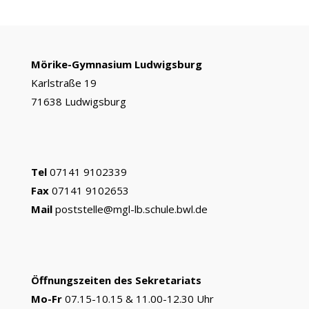
c
s
i
a
s
a
i
i
e
s
t
t
s
i
n
l
b
e
t
s
a
l
t
e
o
n
e
A
g
n
Mörike-Gymnasium Ludwigsburg
o
g
r
p
e
Karlstraße 19
k
e
p
71638 Ludwigsburg
r
Tel
07141 9102339
Fax
07141 9102653
Mail
poststelle@mgl-lb.schule.bwl.de
Öffnungszeiten des Sekretariats
Mo-Fr
07.15-10.15 & 11.00-12.30 Uhr