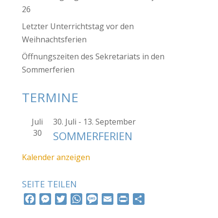
26
Letzter Unterrichtstag vor den
Weihnachtsferien
Öffnungszeiten des Sekretariats in den
Sommerferien
TERMINE
Juli
30. Juli
-
13. September
30
SOMMERFERIEN
Kalender anzeigen
SEITE TEILEN
F
M
T
W
M
E
P
T
a
e
w
h
e
m
r
e