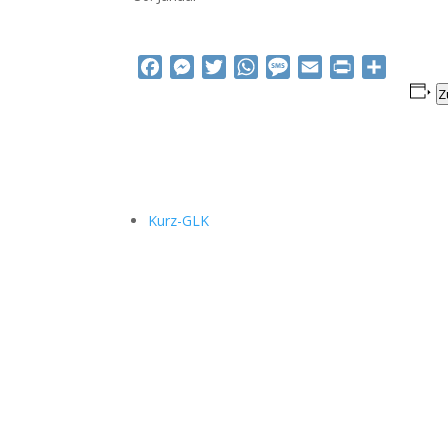
Facebook
Messenger
Twitter
WhatsApp
Message
Email
Print
Teilen
Z
Kurz-GLK