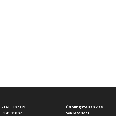
07141 9102339
Öffnungszeiten des
07141 9102653
Sekretariats