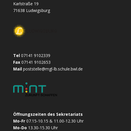
o
g
r
p
e
Karlstraße 19
k
e
p
71638 Ludwigsburg
r
Tel
07141 9102339
Fax
07141 9102653
Mail
poststelle@mgl-lb.schule.bwl.de
Öffnungszeiten des Sekretariats
Mo-Fr
07.15-10.15 & 11.00-12.30 Uhr
Mo-Do
13.30-15.30 Uhr