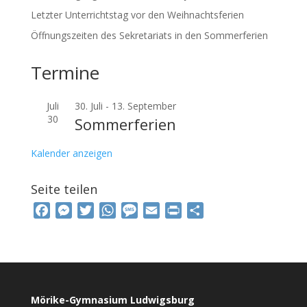
Letzter Unterrichtstag vor den Weihnachtsferien
Öffnungszeiten des Sekretariats in den Sommerferien
Termine
Juli
30. Juli
-
13. September
30
Sommerferien
Kalender anzeigen
Seite teilen
F
M
T
W
M
E
P
T
a
e
w
h
e
m
r
e
c
s
i
a
s
a
i
i
e
s
t
t
s
i
n
l
b
e
t
s
a
l
t
e
o
n
e
A
g
n
Mörike-Gymnasium Ludwigsburg