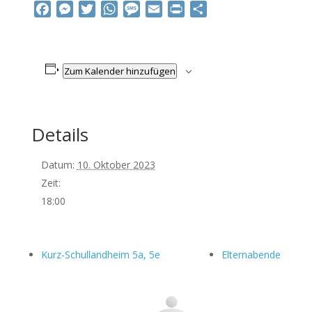
Facebook
Messenger
Twitter
WhatsApp
Message
Email
Print
Teilen
Zum Kalender hinzufügen
Details
Datum:
10. Oktober 2023
Zeit:
18:00
Kurz-Schullandheim 5a, 5e
Elternabende