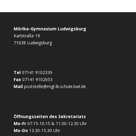
c
s
i
a
s
a
i
i
e
s
t
t
s
i
n
l
b
e
t
s
a
l
t
e
o
n
e
A
g
n
Mörike-Gymnasium Ludwigsburg
o
g
r
p
e
Karlstraße 19
k
e
p
71638 Ludwigsburg
r
Tel
07141 9102339
Fax
07141 9102653
Mail
poststelle@mgl-lb.schule.bwl.de
Öffnungszeiten des Sekretariats
Mo-Fr
07.15-10.15 & 11.00-12.30 Uhr
Mo-Do
13.30-15.30 Uhr