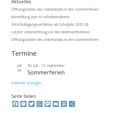
Aktuelles
Öffnungszeiten des Sekretariats in den Sommerferien
Anmeldung zum KI-Infoelternabend
Entschuldigungsverfahren ab Schuljahr 2025-26
Letzter Unterrichtstag vor den Weihnachtsferien
Öffnungszeiten des Sekretariats in den Sommerferien
Termine
Juli
30. Juli
-
13. September
30
Sommerferien
Kalender anzeigen
Seite teilen
F
M
T
W
M
E
P
T
a
e
w
h
e
m
r
e