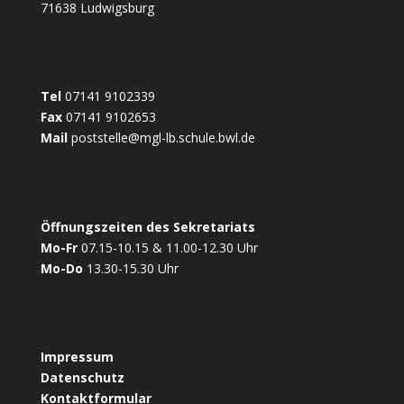
k
e
p
71638 Ludwigsburg
r
Tel
07141 9102339
Fax
07141 9102653
Mail
poststelle@mgl-lb.schule.bwl.de
Öffnungszeiten des Sekretariats
Mo-Fr
07.15-10.15 & 11.00-12.30 Uhr
Mo-Do
13.30-15.30 Uhr
Impressum
Datenschutz
Kontaktformular