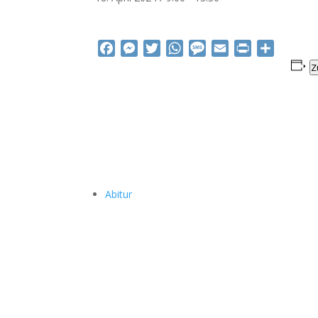
Facebook
Messenger
Twitter
WhatsApp
Message
Email
Print
Teilen
Z
Abitur