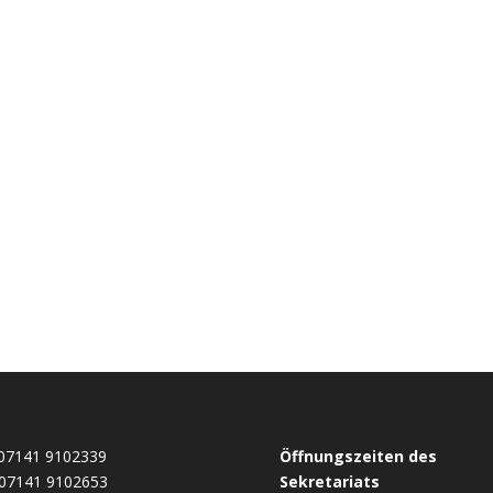
07141 9102339
Öffnungszeiten des
07141 9102653
Sekretariats