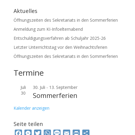
Aktuelles
Öffnungszeiten des Sekretariats in den Sommerferien
Anmeldung zum KI-Infoelternabend
Entschuldigungsverfahren ab Schuljahr 2025-26
Letzter Unterrichtstag vor den Weihnachtsferien
Öffnungszeiten des Sekretariats in den Sommerferien
Termine
Juli
30. Juli
-
13. September
30
Sommerferien
Kalender anzeigen
Seite teilen
F
M
T
W
M
E
P
T