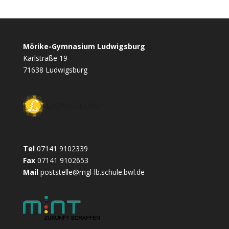
c
s
i
a
s
a
i
i
e
s
t
t
s
i
n
l
b
e
t
s
a
l
t
e
o
n
e
A
g
n
Mörike-Gymnasium Ludwigsburg
o
g
r
p
e
Karlstraße 19
k
e
p
71638 Ludwigsburg
r
Tel
07141 9102339
Fax
07141 9102653
Mail
poststelle@mgl-lb.schule.bwl.de