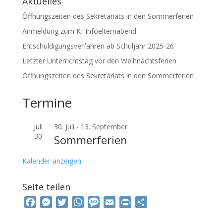
Aktuelles
Öffnungszeiten des Sekretariats in den Sommerferien
Anmeldung zum KI-Infoelternabend
Entschuldigungsverfahren ab Schuljahr 2025-26
Letzter Unterrichtstag vor den Weihnachtsferien
Öffnungszeiten des Sekretariats in den Sommerferien
Termine
Juli
30. Juli
-
13. September
30
Sommerferien
Kalender anzeigen
Seite teilen
F
M
T
W
M
E
P
T
a
e
w
h
e
m
r
e