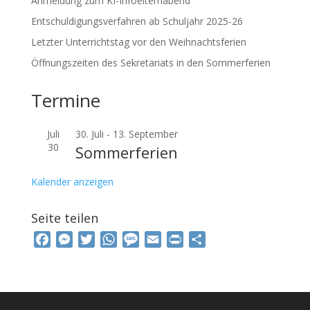
Anmeldung zum KI-Infoelternabend
Entschuldigungsverfahren ab Schuljahr 2025-26
Letzter Unterrichtstag vor den Weihnachtsferien
Öffnungszeiten des Sekretariats in den Sommerferien
Termine
Juli
30. Juli
-
13. September
30
Sommerferien
Kalender anzeigen
Seite teilen
F
M
T
W
M
E
P
T
a
e
w
h
e
m
r
e
c
s
i
a
s
a
i
i
e
s
t
t
s
i
n
l
b
e
t
s
a
l
t
e