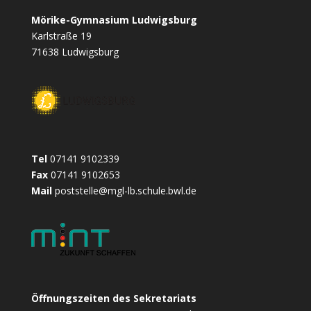
o
n
e
A
g
n
Mörike-Gymnasium Ludwigsburg
o
g
r
p
e
Karlstraße 19
k
e
p
71638 Ludwigsburg
r
Tel
07141 9102339
Fax
07141 9102653
Mail
poststelle@mgl-lb.schule.bwl.de
Öffnungszeiten des Sekretariats