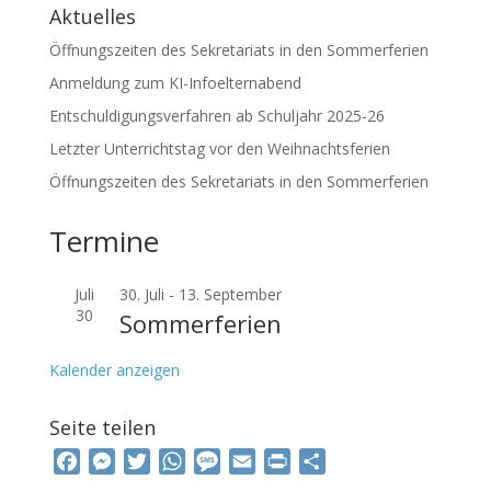
Aktuelles
Öffnungszeiten des Sekretariats in den Sommerferien
Anmeldung zum KI-Infoelternabend
Entschuldigungsverfahren ab Schuljahr 2025-26
Letzter Unterrichtstag vor den Weihnachtsferien
Öffnungszeiten des Sekretariats in den Sommerferien
Termine
Juli
30. Juli
-
13. September
30
Sommerferien
Kalender anzeigen
Seite teilen
F
M
T
W
M
E
P
T
a
e
w
h
e
m
r
e