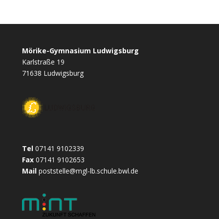
c
s
i
a
s
a
i
i
e
s
t
t
s
i
n
l
b
e
t
s
a
l
t
e
o
n
e
A
g
n
Mörike-Gymnasium Ludwigsburg
o
g
r
p
e
Karlstraße 19
k
e
p
71638 Ludwigsburg
r
Tel
07141 9102339
Fax
07141 9102653
Mail
poststelle@mgl-lb.schule.bwl.de